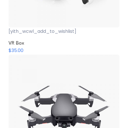
[yith_wcwl_add_to_wishlist]
Añadir Al Carrito
VR Box
$
35.00