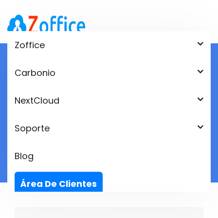
Zoffice
Carbonio
Woo Play Game
NextCloud
Home
Producto
Woo Play Game
Soporte
Blog
Área De Clientes
Idioma: