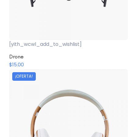
[yith_wcwl_add_to_wishlist]
Añadir Al Carrito
Drone
$
15.00
¡OFERTA!