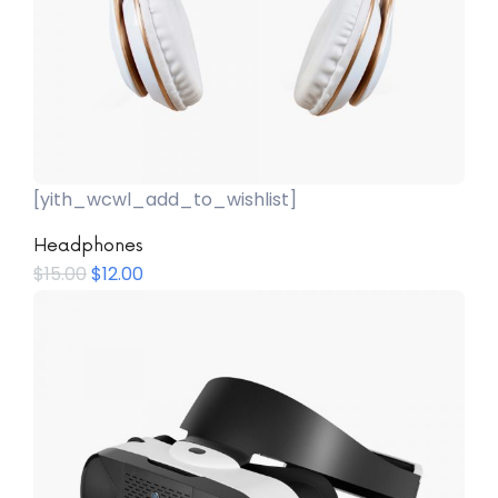
[yith_wcwl_add_to_wishlist]
Añadir Al Carrito
Headphones
$
15.00
$
12.00
WhatsApp
Facebook Me